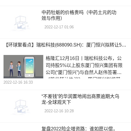
中药牡蛎的价格贵吗（中药土元的功
效与作用）
2022-12-17 01:06
【环球聚看点】瑞松科技(688090.SH)：厦门恒兴拟转让5%的股份予自然人赵伟
格隆汇12月16日丨瑞松科技公布，公
司持股5%以上股东厦门恒兴集团有限
公司(“厦门恒兴”)与自然人赵伟签署了
《股份转让协议》，厦门恒兴拟将其
2022-12-16 16:33
“不差钱”的华润置地闹出商票逾期大乌
龙-全球观天下
2022-12-16 10:28
复盘2022险企增资路：谁如愿以偿，