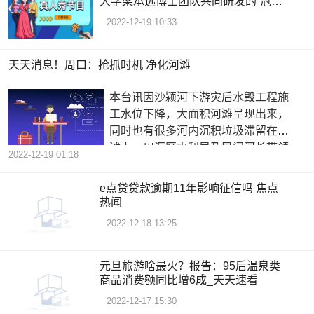
大学梁承远博士团队共同研发的“冠状
病毒3CL蛋白酶抑制剂开发”项目，研
2022-12-19 10:33
发工作目前正处在有序推进新药的临
床前研究工作阶段
天天消息！周口：抢抓时机 净化河滩
本台讯因沙颍河下游灾后水毁工程施
工水位下降，大面积河滩呈现出来，
同时也有很多河内沉积垃圾滞留在河
滩上，川汇区水利局及民间河长带领
2022-12-19 01:18
广大
e点贷贷款逾期11年影响征信吗 焦点
热闻
2022-12-18 13:25
元旦旅游啥最火？报告：95后温泉类
商品消费额同比增6成_天天速看
2022-12-17 15:30