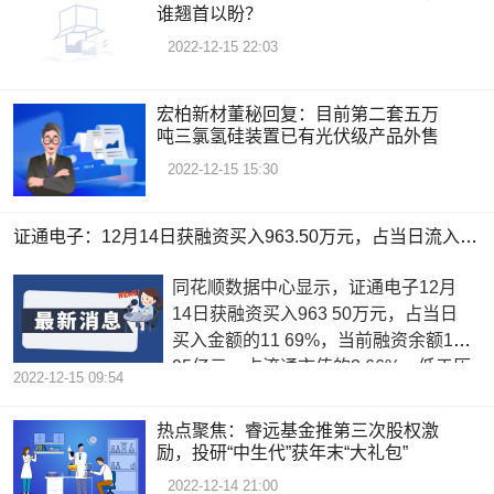
谁翘首以盼？
2022-12-15 22:03
宏柏新材董秘回复：目前第二套五万
吨三氯氢硅装置已有光伏级产品外售
2022-12-15 15:30
证通电子：12月14日获融资买入963.50万元，占当日流入资金比例11.69%_全球观焦点
同花顺数据中心显示，证通电子12月
14日获融资买入963 50万元，占当日
买入金额的11 69%，当前融资余额1
95亿元，占流通市值的3 66%，低于历
2022-12-15 09:54
史30
热点聚焦：睿远基金推第三次股权激
励，投研“中生代”获年末“大礼包”
2022-12-14 21:00