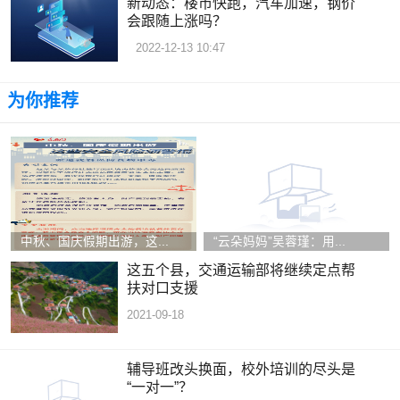
新动态：楼市快跑，汽车加速，钢价
会跟随上涨吗？
2022-12-13 10:47
为你推荐
中秋、国庆假期出游，这...
“云朵妈妈”吴蓉瑾：用...
这五个县，交通运输部将继续定点帮
扶对口支援
2021-09-18
辅导班改头换面，校外培训的尽头是
“一对一”？