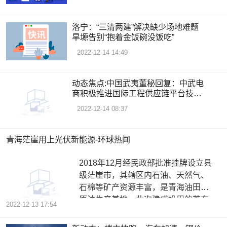
洛宁：“三清两建”解决缺少场地难题
旱塬告别“抱着金饭碗没饭吃”
2022-12-14 14:49
动态焦点:中国武夷董秘回复：中武电
商积极推进国际工程供应链平台技术
的研发工作，并已取得三项发明专利
2022-12-14 08:37
与若干项软件著作权
青海茫崖用上光伏新能源-环球热闻
2018年12月经民政部批准挂牌设立县
级茫崖市，其辖区内石油、天然气、
石棉等矿产资源丰富，是青海油田的
原油生产基地。此次建成投用的英东
2022-12-13 17:54
办公