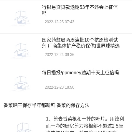
行银易贷贷款逾期53年不还会上征信
吗
2022-12-25 07:43
国家药监局两周连批10个抗原检测试
剂 厂商集体扩产稳价保供|世界球精选
2022-12-24 09:36
每日播报!ppmoney逾期十天上征信吗
2022-12-23 18:50
香菜晒干保存半年都新鲜 香菜的保存方法
1、剪去香菜根和干掉的叶片。用锋利
而干净的厨房剪刀将根部不超过2 5厘